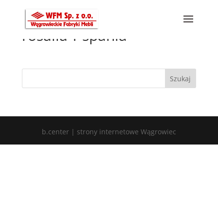
rosalia-f-spania
b.center | strony internetowe Wągrowiec