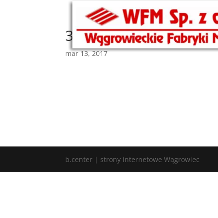
3
mar 13, 2017
b.center | strony internetowe Wągrowiec