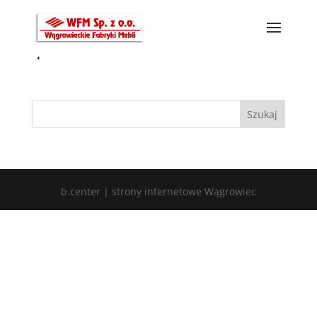
1
b.center | strony internetowe Wągrowiec